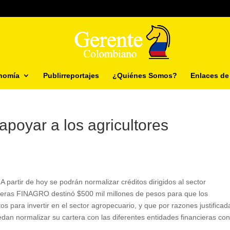
nomía
Publirreportajes
¿Quiénes Somos?
Enlaces de 
apoyar a los agricultores
artir de hoy se podrán normalizar créditos dirigidos al sector
cieras FINAGRO destinó $500 mil millones de pesos para que los
 para invertir en el sector agropecuario, y que por razones justificad
edan normalizar su cartera con las diferentes entidades financieras co