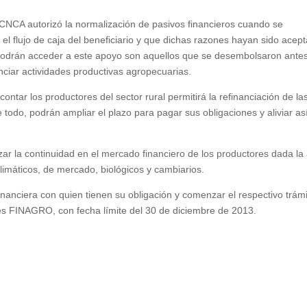
CNCA autorizó la normalización de pasivos financieros cuando se
el flujo de caja del beneficiario y que dichas razones hayan sido acep
e podrán acceder a este apoyo son aquellos que se desembolsaron antes
nciar actividades productivas agropecuarias.
ntar los productores del sector rural permitirá la refinanciación de la
todo, podrán ampliar el plazo para pagar sus obligaciones y aliviar as
ar la continuidad en el mercado financiero de los productores dada la 
limáticos, de mercado, biológicos y cambiarios.
inanciera con quien tienen su obligación y comenzar el respectivo trám
nes FINAGRO, con fecha límite del 30 de diciembre de 2013.