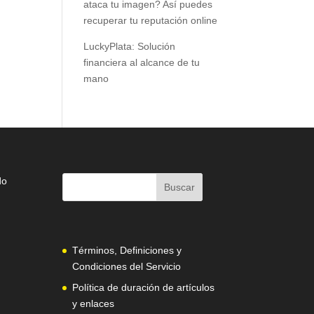
ataca tu imagen? Así puedes
recuperar tu reputación online
LuckyPlata: Solución
financiera al alcance de tu
mano
do
Términos, Definiciones y
Condiciones del Servicio
Política de duración de artículos
y enlaces