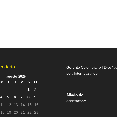
endario
Gerente Colombiano | Diseña
por:
Internetizando
agosto 2026
M
X
J
V
S
D
1
2
Aliado de:
4
5
6
7
8
9
AndeanWire
11
12
13
14
15
16
18
19
20
21
22
23