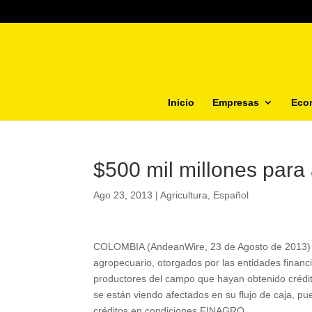
Inicio
Empresas
Eco
$500 mil millones para 
Ago 23, 2013
|
Agricultura
,
Español
COLOMBIA (AndeanWire, 23 de Agosto de 2013) A p
agropecuario, otorgados por las entidades finan
productores del campo que hayan obtenido créditos
se están viendo afectados en su flujo de caja, pu
créditos en condiciones FINAGRO.