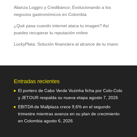
Alianza Loggro y Credibanco: Evolucionando a los
negocios gastronómicos en Colombia
¿Qué pasa cuando internet ataca tu imagen? Así
puedes recuperar tu reputación online
LuckyPlata: Solución financiera al alcance de tu mano
Entradas recientes
El portero de Cabo Verde Vozinha ficha por Colo-Colo
y JETOUR respalda su nueva etapa
agosto 7, 2026
EBITDA de Mallplaza crece 9,6% en el segundo
trimestre mientras avanza en su plan de crecimiento
en Colombia
agosto 6, 2026