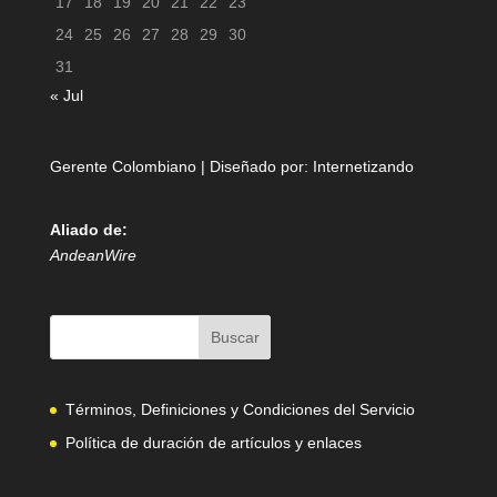
17
18
19
20
21
22
23
24
25
26
27
28
29
30
31
« Jul
Gerente Colombiano | Diseñado por:
Internetizando
Aliado de:
AndeanWire
Términos, Definiciones y Condiciones del Servicio
Política de duración de artículos y enlaces