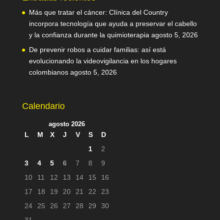
Más que tratar el cáncer: Clínica del Country
incorpora tecnología que ayuda a preservar el cabello
y la confianza durante la quimioterapia
agosto 5, 2026
De prevenir robos a cuidar familias: así está
evolucionando la videovigilancia en los hogares
colombianos
agosto 5, 2026
Calendario
agosto 2026
L
M
X
J
V
S
D
1
2
3
4
5
6
7
8
9
10
11
12
13
14
15
16
17
18
19
20
21
22
23
24
25
26
27
28
29
30