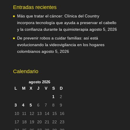
Entradas recientes
Más que tratar el cáncer: Clínica del Country
incorpora tecnología que ayuda a preservar el cabello
y la confianza durante la quimioterapia
agosto 5, 2026
De prevenir robos a cuidar familias: así está
evolucionando la videovigilancia en los hogares
colombianos
agosto 5, 2026
Calendario
agosto 2026
L
M
X
J
V
S
D
1
2
3
4
5
6
7
8
9
10
11
12
13
14
15
16
17
18
19
20
21
22
23