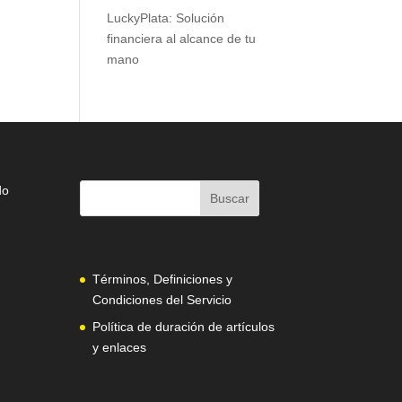
LuckyPlata: Solución
financiera al alcance de tu
mano
do
Términos, Definiciones y
Condiciones del Servicio
Política de duración de artículos
y enlaces