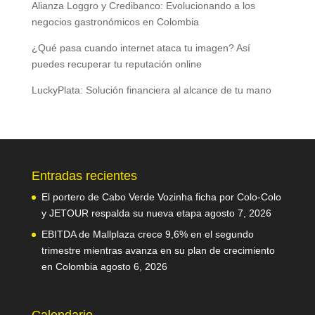
Alianza Loggro y Credibanco: Evolucionando a los
negocios gastronómicos en Colombia
¿Qué pasa cuando internet ataca tu imagen? Así
puedes recuperar tu reputación online
LuckyPlata: Solución financiera al alcance de tu mano
Entradas recientes
El portero de Cabo Verde Vozinha ficha por Colo-Colo
y JETOUR respalda su nueva etapa
agosto 7, 2026
EBITDA de Mallplaza crece 9,6% en el segundo
trimestre mientras avanza en su plan de crecimiento
en Colombia
agosto 6, 2026