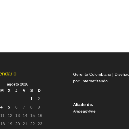
endario
Gerente Colombiano | Diseña
por:
Internetizando
agosto 2026
M
X
J
V
S
D
1
2
Aliado de:
4
5
6
7
8
9
AndeanWire
11
12
13
14
15
16
18
19
20
21
22
23