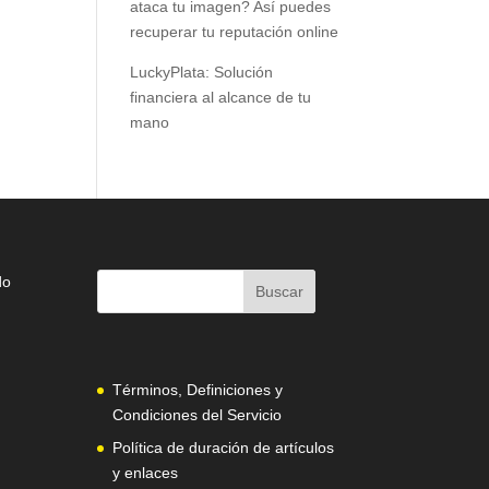
ataca tu imagen? Así puedes
recuperar tu reputación online
LuckyPlata: Solución
financiera al alcance de tu
mano
do
Términos, Definiciones y
Condiciones del Servicio
Política de duración de artículos
y enlaces