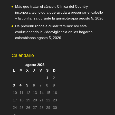
Más que tratar el cáncer: Clínica del Country
incorpora tecnología que ayuda a preservar el cabello
y la confianza durante la quimioterapia
agosto 5, 2026
De prevenir robos a cuidar familias: así está
evolucionando la videovigilancia en los hogares
colombianos
agosto 5, 2026
Calendario
agosto 2026
L
M
X
J
V
S
D
1
2
3
4
5
6
7
8
9
10
11
12
13
14
15
16
17
18
19
20
21
22
23
24
25
26
27
28
29
30