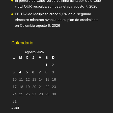
El portero de Cabo Verde Vozinha ficha por Colo-Colo
y JETOUR respalda su nueva etapa
agosto 7, 2026
EBITDA de Mallplaza crece 9,6% en el segundo
trimestre mientras avanza en su plan de crecimiento
en Colombia
agosto 6, 2026
Calendario
agosto 2026
L
M
X
J
V
S
D
1
2
3
4
5
6
7
8
9
10
11
12
13
14
15
16
17
18
19
20
21
22
23
24
25
26
27
28
29
30
31
« Jul