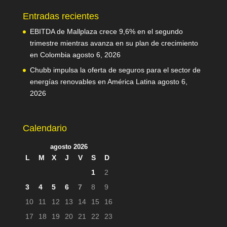
Entradas recientes
EBITDA de Mallplaza crece 9,6% en el segundo
trimestre mientras avanza en su plan de crecimiento
en Colombia
agosto 6, 2026
Chubb impulsa la oferta de seguros para el sector de
energías renovables en América Latina
agosto 6,
2026
Calendario
agosto 2026
L
M
X
J
V
S
D
1
2
3
4
5
6
7
8
9
10
11
12
13
14
15
16
17
18
19
20
21
22
23