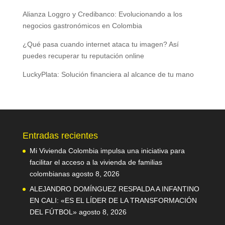
Alianza Loggro y Credibanco: Evolucionando a los
negocios gastronómicos en Colombia
¿Qué pasa cuando internet ataca tu imagen? Así
puedes recuperar tu reputación online
LuckyPlata: Solución financiera al alcance de tu mano
Entradas recientes
Mi Vivienda Colombia impulsa una iniciativa para
facilitar el acceso a la vivienda de familias
colombianas
agosto 8, 2026
ALEJANDRO DOMÍNGUEZ RESPALDA A INFANTINO
EN CALI: «ES EL LÍDER DE LA TRANSFORMACIÓN
DEL FÚTBOL»
agosto 8, 2026