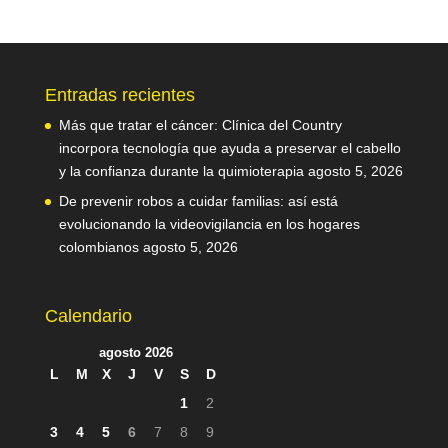
Entradas recientes
Más que tratar el cáncer: Clínica del Country
incorpora tecnología que ayuda a preservar el cabello
y la confianza durante la quimioterapia
agosto 5, 2026
De prevenir robos a cuidar familias: así está
evolucionando la videovigilancia en los hogares
colombianos
agosto 5, 2026
Calendario
agosto 2026
L
M
X
J
V
S
D
1
2
3
4
5
6
7
8
9