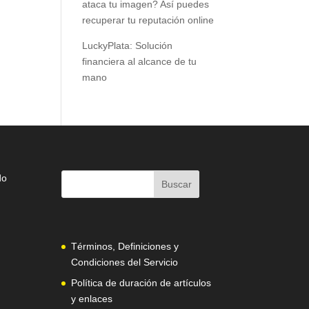
ataca tu imagen? Así puedes
recuperar tu reputación online
LuckyPlata: Solución
financiera al alcance de tu
mano
do
Términos, Definiciones y
Condiciones del Servicio
Política de duración de artículos
y enlaces