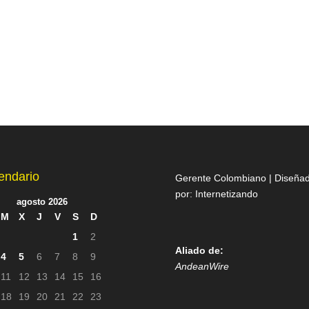
endario
Gerente Colombiano | Diseña
por:
Internetizando
agosto 2026
M
X
J
V
S
D
1
2
Aliado de:
4
5
6
7
8
9
AndeanWire
11
12
13
14
15
16
18
19
20
21
22
23