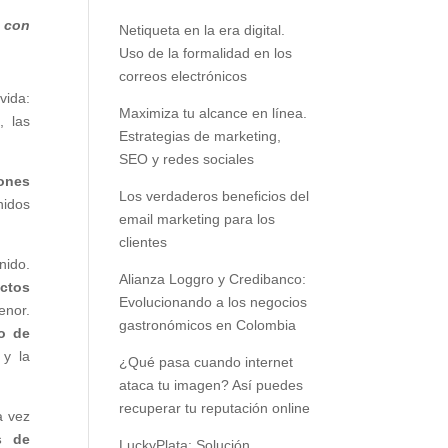
 con
Netiqueta en la era digital.
Uso de la formalidad en los
correos electrónicos
vida:
Maximiza tu alcance en línea.
, las
Estrategias de marketing,
SEO y redes sociales
iones
Los verdaderos beneficios del
nidos
email marketing para los
clientes
nido.
Alianza Loggro y Credibanco:
actos
Evolucionando a los negocios
enor.
gastronómicos en Colombia
o de
 y la
¿Qué pasa cuando internet
ataca tu imagen? Así puedes
recuperar tu reputación online
a vez
s de
LuckyPlata: Solución