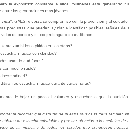
ero la exposición constante a altos volúmenes está generando n
te entre las generaciones más jóvenes.
 vida”
, GAES refuerza su compromiso con la prevención y el cuidado 
nas preguntas que pueden ayudar a identificar posibles señales de a
niveles de sonido y el uso prolongado de audífonos.
siente zumbidos o pitidos en los oídos?
 escuchar música con claridad?
nadas usando audífonos?
es con mucho ruido?
 o incomodidad?
ditivo tras escuchar música durante varias horas?
mento de bajar un poco el volumen y escuchar lo que la audición
portante recordar que disfrutar de nuestra música favorita también im
hábitos de escucha saludables y prestar atención a las señales de a
tando de la música y de todos los sonidos que enriquecen nuestra