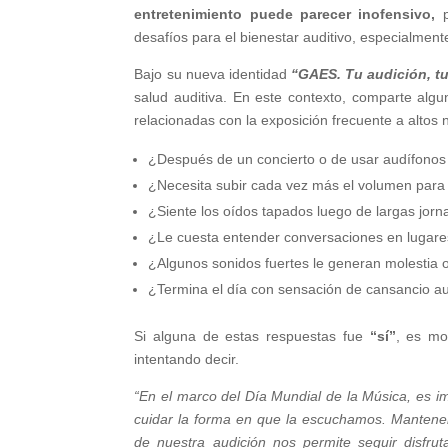
entretenimiento puede parecer inofensivo,
p
desafíos para el bienestar auditivo, especialmen
Bajo su nueva identidad
“GAES. Tu audición, tu
salud auditiva. En este contexto, comparte algu
relacionadas con la exposición frecuente a altos 
¿Después de un concierto o de usar audífonos 
¿Necesita subir cada vez más el volumen para
¿Siente los oídos tapados luego de largas jor
¿Le cuesta entender conversaciones en lugar
¿Algunos sonidos fuertes le generan molestia
¿Termina el día con sensación de cansancio au
Si alguna de estas respuestas fue
“sí”
, es mo
intentando decir.
“En el marco del Día Mundial de la Música, es im
cuidar la forma en que la escuchamos. Mantener 
de nuestra audición nos permite seguir disfru