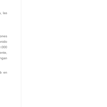
, las
iones
onido
0.000
ente,
ongan
eb en