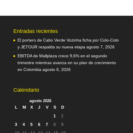
Entradas recientes
El portero de Cabo Verde Vozinha ficha por Colo-Colo
y JETOUR respalda su nueva etapa
agosto 7, 2026
EBITDA de Mallplaza crece 9,6% en el segundo
trimestre mientras avanza en su plan de crecimiento
en Colombia
agosto 6, 2026
Calendario
agosto 2026
L
M
X
J
V
S
D
1
2
3
4
5
6
7
8
9