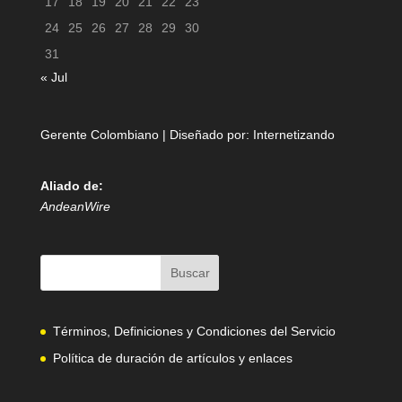
17
18
19
20
21
22
23
24
25
26
27
28
29
30
31
« Jul
Gerente Colombiano | Diseñado por:
Internetizando
Aliado de:
AndeanWire
Términos, Definiciones y Condiciones del Servicio
Política de duración de artículos y enlaces