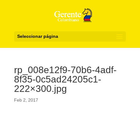
Seleccionar página
rp_008e12f9-70b6-4adf-
8f35-0c5ad24205c1-
222×300.jpg
Feb 2, 2017