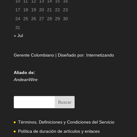
10
11
12
13
14
15
16
17
18
19
20
21
22
23
24
25
26
27
28
29
30
31
« Jul
Gerente Colombiano | Diseñado por:
Internetizando
Aliado de:
AndeanWire
Términos, Definiciones y Condiciones del Servicio
Política de duración de artículos y enlaces