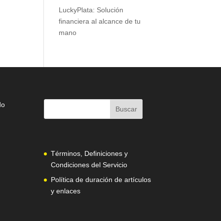
LuckyPlata: Solución
financiera al alcance de tu
mano
do
Términos, Definiciones y
Condiciones del Servicio
Política de duración de artículos
y enlaces