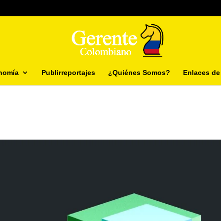
nomía
Publirreportajes
¿Quiénes Somos?
Enlaces de 