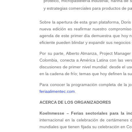
proteico, micropastelería industrial, harina d
y estrategias comerciales para productos de p
Sobre la apertura de esta gran plataforma, Doris 
nueva edición es reafirmar nuestro compromiso c
agenda de este primer día demuestra que hoy n
eficiente pueden blindar y expandir sus negocio
Por su parte, Alberto Almanza, Project Manager
Colombia, conecta a América Latina con las ver
discusiones de primer nivel mundial: desde el uso 
en la cadena de frío; temas que hoy definen la su
Para conocer la programación completa de la jorna
feriaalimentec.com
.
ACERCA DE LOS ORGANIZADORES
Koelnmesse – Ferias sectoriales para la in
internacional en la celebración de certámenes 
mundiales que tienen fijada su celebración en C