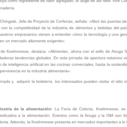
e soya como ingrediente de valor agregado, el auge de las New York Co
anadería.
Chingaté, Jefe de Proyecto de Corferias, señala: «Abrir las puertas de
on la competitividad de la industria de alimentos y bebidas del paí
uestros empresarios vienen a entender cómo la tecnología y una ger
s en un mercado altamente exigente».
 de Koelnmesse, destaca: «Alimentec, ahora con el sello de Anuga S
daderas tendencias globales. En esta jornada de apertura estamos v
de inteligencia artificial en las cocinas comerciales, hasta la sostenibi
pervivencia en la industria alimentaria».
da y adquirir la boletería, los interesados pueden visitar el sitio ofi
dustria de la alimentación:
La Feria de Colonia, Koelnmesse, es 
dedicados a la alimentación. Eventos como la Anuga y la ISM son lí
olonia. Además, la Koelnmesse presenta en mercados importantes a lo 