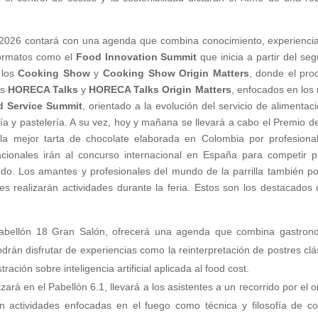
 2026 contará con una agenda que combina conocimiento, experienci
formatos como el
Food Innovation Summit
que inicia a partir del se
 los
Cooking Show
y
Cooking Show Origin Matters
, donde el pro
as
HORECA Talks
y
HORECA Talks Origin Matters
, enfocados en los 
 Service Summit
, orientado a la evolución del servicio de alimentaci
ía y pastelería. A su vez, hoy y mañana se llevará a cabo el Premio de
 la mejor tarta de chocolate elaborada en Colombia por profesiona
ionales irán al concurso internacional en España para competir p
ndo. Los amantes y profesionales del mundo de la parrilla también p
s realizarán actividades durante la feria. Estos son los destacados 
Pabellón 18 Gran Salón, ofrecerá una agenda que combina gastron
podrán disfrutar de experiencias como la reinterpretación de postres clá
ción sobre inteligencia artificial aplicada al food cost.
izará en el Pabellón 6.1, llevará a los asistentes a un recorrido por el o
on actividades enfocadas en el fuego como técnica y filosofía de co