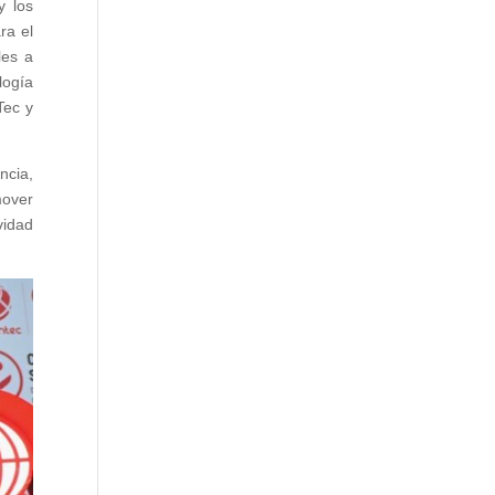
y los
ra el
les a
logía
Tec y
cia,
mover
vidad