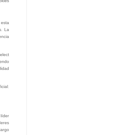
okies
 esta
s. La
encia
elect
iendo
lidad
cial:
líder
deres
largo