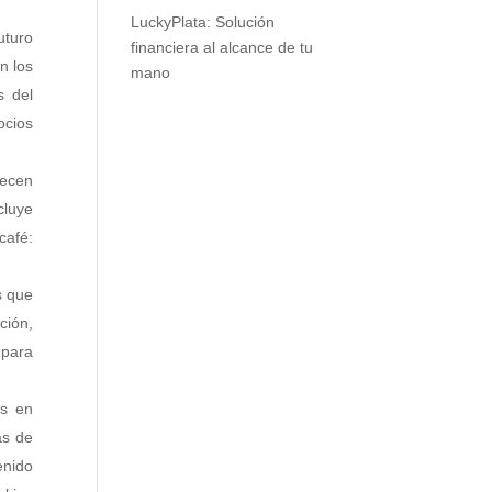
LuckyPlata: Solución
uturo
financiera al alcance de tu
n los
mano
s del
ocios
recen
cluye
café:
s que
ción,
 para
as en
as de
enido