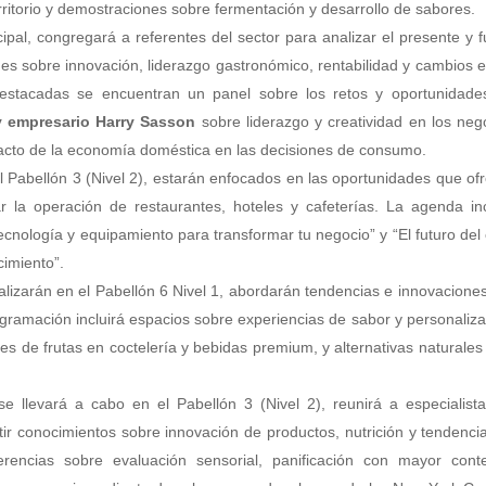
rritorio y demostraciones sobre fermentación y desarrollo de sabores.
ncipal, congregará a referentes del sector para analizar el presente y f
es sobre innovación, liderazgo gastronómico, rentabilidad y cambios e
destacadas se encuentran un panel sobre los retos y oportunidade
y empresario Harry Sasson
sobre liderazgo y creatividad en los neg
pacto de la economía doméstica en las decisiones de consumo.
el Pabellón 3 (Nivel 2), estarán enfocados en las oportunidades que of
zar la operación de restaurantes, hoteles y cafeterías. La agenda in
ecnología y equipamiento para transformar tu negocio” y “El futuro del 
imiento”.
alizarán en el Pabellón 6 Nivel 1, abordarán tendencias e innovacione
amación incluirá espacios sobre experiencias de sabor y personaliza
es de frutas en coctelería y bebidas premium, y alternativas naturales
se llevará a cabo en el Pabellón 3 (Nivel 2), reunirá a especialist
tir conocimientos sobre innovación de productos, nutrición y tendenci
encias sobre evaluación sensorial, panificación con mayor cont