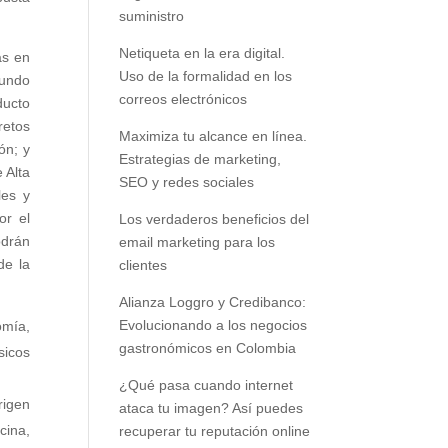
suministro
Netiqueta en la era digital.
as en
Uso de la formalidad en los
gundo
correos electrónicos
ducto
retos
Maximiza tu alcance en línea.
ón; y
Estrategias de marketing,
 Alta
SEO y redes sociales
les y
or el
Los verdaderos beneficios del
odrán
email marketing para los
de la
clientes
Alianza Loggro y Credibanco:
Evolucionando a los negocios
omía,
gastronómicos en Colombia
sicos
¿Qué pasa cuando internet
rigen
ataca tu imagen? Así puedes
cina,
recuperar tu reputación online