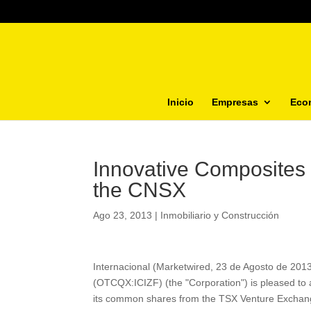
Inicio
Empresas
Eco
Innovative Composites 
the CNSX
Ago 23, 2013
|
Inmobiliario y Construcción
Internacional (Marketwired, 23 de Agosto de 201
(OTCQX:ICIZF) (the "Corporation") is pleased to an
its common shares from the TSX Venture Exchange