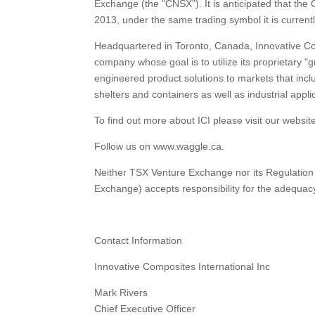
Exchange (the "CNSX"). It is anticipated that th
2013, under the same trading symbol it is current
Headquartered in Toronto, Canada, Innovative Com
company whose goal is to utilize its proprietary 
engineered product solutions to markets that incl
shelters and containers as well as industrial appli
To find out more about ICI please visit our websi
Follow us on www.waggle.ca.
Neither TSX Venture Exchange nor its Regulation S
Exchange) accepts responsibility for the adequacy
Contact Information
Innovative Composites International Inc
Mark Rivers
Chief Executive Officer