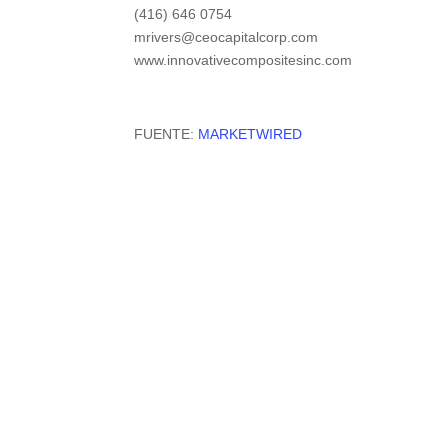
(416) 646 0754
mrivers@ceocapitalcorp.com
www.innovativecompositesinc.com
FUENTE:
MARKETWIRED