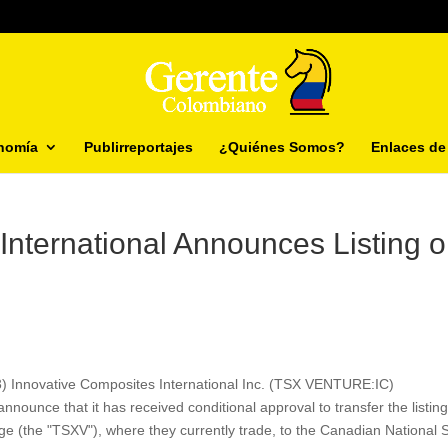
nomía
Publirreportajes
¿Quiénes Somos?
Enlaces de 
International Announces Listing 
3) Innovative Composites International Inc. (TSX VENTURE:IC)
nounce that it has received conditional approval to transfer the listing
 (the "TSXV"), where they currently trade, to the Canadian National 