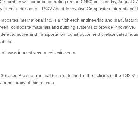
e Corporation will commence trading on the CNSX on Tuesday, August 27
ly listed under on the TSXV.About Innovative Composites International 
posites International Inc. is a high-tech engineering and manufacturi
"green" composite materials and building systems to provide innovative,
ude automotive and transportation, construction and prefabricated hous
cations.
te at: www.innovativecompositesinc.com.
ervices Provider (as that term is defined in the policies of the TSX Ve
 or accuracy of this release.