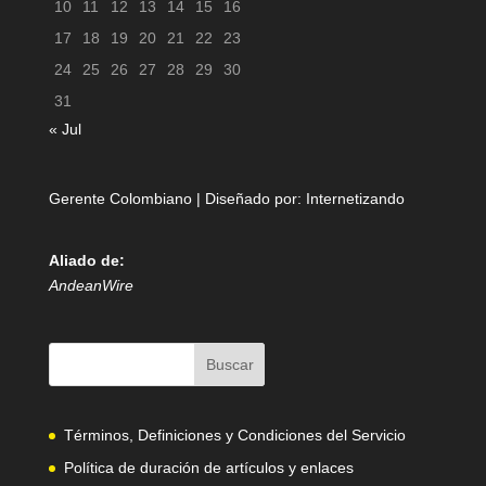
10
11
12
13
14
15
16
17
18
19
20
21
22
23
24
25
26
27
28
29
30
31
« Jul
Gerente Colombiano | Diseñado por:
Internetizando
Aliado de:
AndeanWire
Términos, Definiciones y Condiciones del Servicio
Política de duración de artículos y enlaces