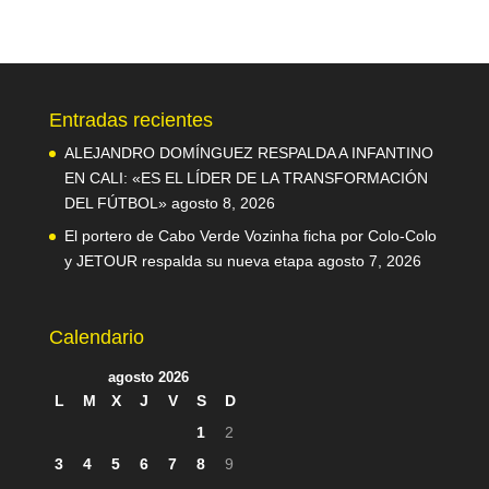
Entradas recientes
ALEJANDRO DOMÍNGUEZ RESPALDA A INFANTINO
EN CALI: «ES EL LÍDER DE LA TRANSFORMACIÓN
DEL FÚTBOL»
agosto 8, 2026
El portero de Cabo Verde Vozinha ficha por Colo-Colo
y JETOUR respalda su nueva etapa
agosto 7, 2026
Calendario
agosto 2026
L
M
X
J
V
S
D
1
2
3
4
5
6
7
8
9