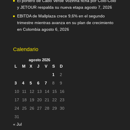
El portero de Cabo Verde Vozinha ficha por Colo-Colo
y JETOUR respalda su nueva etapa
agosto 7, 2026
EBITDA de Mallplaza crece 9,6% en el segundo
trimestre mientras avanza en su plan de crecimiento
en Colombia
agosto 6, 2026
Calendario
agosto 2026
L
M
X
J
V
S
D
1
2
3
4
5
6
7
8
9
10
11
12
13
14
15
16
17
18
19
20
21
22
23
24
25
26
27
28
29
30
31
« Jul