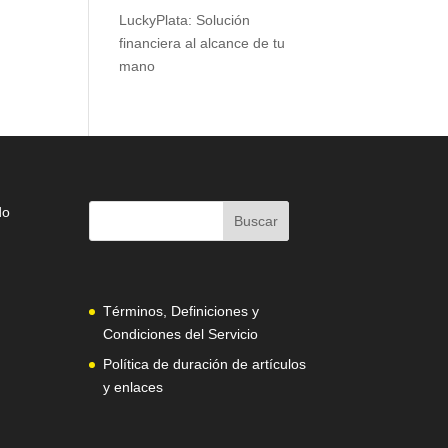
LuckyPlata: Solución
financiera al alcance de tu
mano
do
Términos, Definiciones y
Condiciones del Servicio
Política de duración de artículos
y enlaces