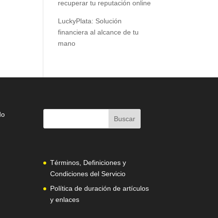
recuperar tu reputación online
LuckyPlata: Solución
financiera al alcance de tu
mano
do
Términos, Definiciones y
Condiciones del Servicio
Política de duración de artículos
y enlaces