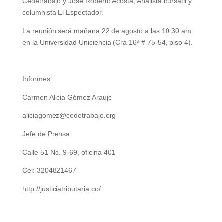
Cedetrabajo y José Roberto Acosta, Analista bursátil y
columnista El Espectador.
La reunión será mañana 22 de agosto a las 10:30 am
en la Universidad Uniciencia (Cra 16ª # 75-54, piso 4).
Informes:
Carmen Alicia Gómez Araujo
aliciagomez@cedetrabajo.org
Jefe de Prensa
Calle 51 No. 9-69, oficina 401
Cel: 3204821467
http://justiciatributaria.co/