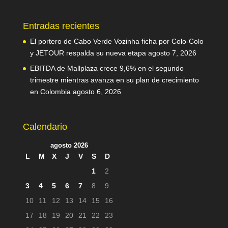
Entradas recientes
El portero de Cabo Verde Vozinha ficha por Colo-Colo
y JETOUR respalda su nueva etapa
agosto 7, 2026
EBITDA de Mallplaza crece 9,6% en el segundo
trimestre mientras avanza en su plan de crecimiento
en Colombia
agosto 6, 2026
Calendario
agosto 2026
L
M
X
J
V
S
D
1
2
3
4
5
6
7
8
9
10
11
12
13
14
15
16
17
18
19
20
21
22
23