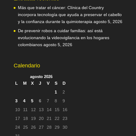
Más que tratar el cáncer: Clínica del Country
incorpora tecnología que ayuda a preservar el cabello
y la confianza durante la quimioterapia
agosto 5, 2026
De prevenir robos a cuidar familias: así está
evolucionando la videovigilancia en los hogares
colombianos
agosto 5, 2026
Calendario
agosto 2026
L
M
X
J
V
S
D
1
2
3
4
5
6
7
8
9
10
11
12
13
14
15
16
17
18
19
20
21
22
23
24
25
26
27
28
29
30