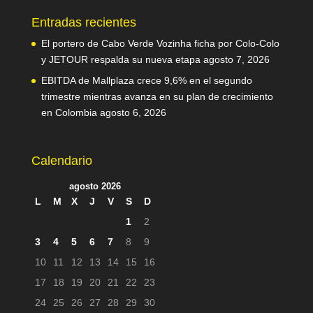
Entradas recientes
El portero de Cabo Verde Vozinha ficha por Colo-Colo
y JETOUR respalda su nueva etapa
agosto 7, 2026
EBITDA de Mallplaza crece 9,6% en el segundo
trimestre mientras avanza en su plan de crecimiento
en Colombia
agosto 6, 2026
Calendario
agosto 2026
L
M
X
J
V
S
D
1
2
3
4
5
6
7
8
9
10
11
12
13
14
15
16
17
18
19
20
21
22
23
24
25
26
27
28
29
30