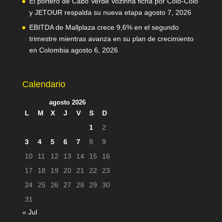
El portero de Cabo Verde Vozinha ficha por Colo-Colo
y JETOUR respalda su nueva etapa
agosto 7, 2026
EBITDA de Mallplaza crece 9,6% en el segundo
trimestre mientras avanza en su plan de crecimiento
en Colombia
agosto 6, 2026
Calendario
agosto 2026
L
M
X
J
V
S
D
1
2
3
4
5
6
7
8
9
10
11
12
13
14
15
16
17
18
19
20
21
22
23
24
25
26
27
28
29
30
31
« Jul