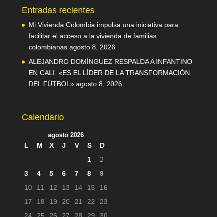
Entradas recientes
Mi Vivienda Colombia impulsa una iniciativa para
facilitar el acceso a la vivienda de familias
colombianas
agosto 8, 2026
ALEJANDRO DOMÍNGUEZ RESPALDA A INFANTINO
EN CALI: «ES EL LÍDER DE LA TRANSFORMACIÓN
DEL FÚTBOL»
agosto 8, 2026
Calendario
agosto 2026
L
M
X
J
V
S
D
1
2
3
4
5
6
7
8
9
10
11
12
13
14
15
16
17
18
19
20
21
22
23
24
25
26
27
28
29
30