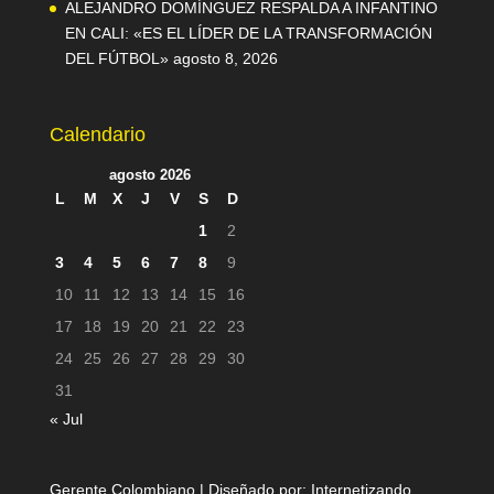
ALEJANDRO DOMÍNGUEZ RESPALDA A INFANTINO
EN CALI: «ES EL LÍDER DE LA TRANSFORMACIÓN
DEL FÚTBOL»
agosto 8, 2026
Calendario
agosto 2026
L
M
X
J
V
S
D
1
2
3
4
5
6
7
8
9
10
11
12
13
14
15
16
17
18
19
20
21
22
23
24
25
26
27
28
29
30
31
« Jul
Gerente Colombiano | Diseñado por:
Internetizando