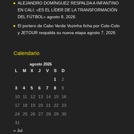
ALEJANDRO DOMÍNGUEZ RESPALDA A INFANTINO
EN CALI: «ES EL LÍDER DE LA TRANSFORMACIÓN
DEL FÚTBOL»
agosto 8, 2026
El portero de Cabo Verde Vozinha ficha por Colo-Colo
y JETOUR respalda su nueva etapa
agosto 7, 2026
Calendario
agosto 2026
L
M
X
J
V
S
D
1
2
3
4
5
6
7
8
9
10
11
12
13
14
15
16
17
18
19
20
21
22
23
24
25
26
27
28
29
30
31
« Jul