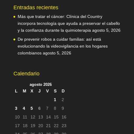
Entradas recientes
Más que tratar el cáncer: Clínica del Country
incorpora tecnología que ayuda a preservar el cabello
y la confianza durante la quimioterapia
agosto 5, 2026
De prevenir robos a cuidar familias: así está
evolucionando la videovigilancia en los hogares
colombianos
agosto 5, 2026
Calendario
agosto 2026
L
M
X
J
V
S
D
1
2
3
4
5
6
7
8
9
10
11
12
13
14
15
16
17
18
19
20
21
22
23