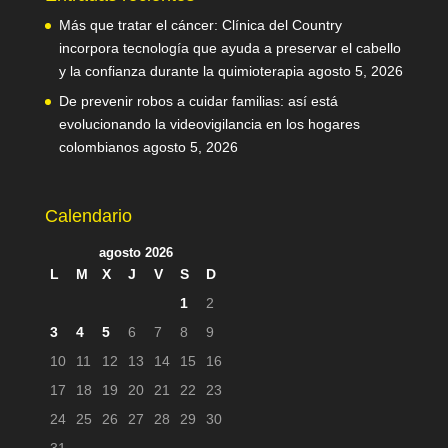
Más que tratar el cáncer: Clínica del Country
incorpora tecnología que ayuda a preservar el cabello
y la confianza durante la quimioterapia
agosto 5, 2026
De prevenir robos a cuidar familias: así está
evolucionando la videovigilancia en los hogares
colombianos
agosto 5, 2026
Calendario
agosto 2026
L
M
X
J
V
S
D
1
2
3
4
5
6
7
8
9
10
11
12
13
14
15
16
17
18
19
20
21
22
23
24
25
26
27
28
29
30