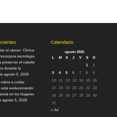
ecientes
Calendario
ar el cáncer: Clínica
agosto 2026
 incorpora tecnología
L
M
X
J
V
S
D
 preservar el cabello
1
2
za durante la
3
4
5
6
7
8
9
ia
agosto 5, 2026
10
11
12
13
14
15
16
 robos a cuidar
17
18
19
20
21
22
23
sí está evolucionando
lancia en los hogares
24
25
26
27
28
29
30
s
agosto 5, 2026
31
« Jul