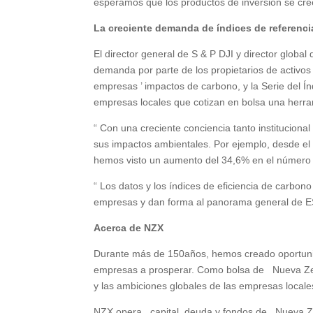
esperamos que los productos de inversión se cree
La creciente demanda de índices de referenci
El director general de S & P DJI y director glob
demanda por parte de los propietarios de activos
empresas ’ impactos de carbono, y la Serie del Ín
empresas locales que cotizan en bolsa una herram
“ Con una creciente conciencia tanto institucion
sus impactos ambientales. Por ejemplo, desde el 
hemos visto un aumento del 34,6% en el número
“ Los datos y los índices de eficiencia de carbo
empresas y dan forma al panorama general de E
Acerca de NZX
Durante más de 150años, hemos creado oportunid
empresas a prosperar. Como bolsa de Nueva Zelan
y las ambiciones globales de las empresas locale
NZX opera capital, deuda y fondos de Nueva Zel