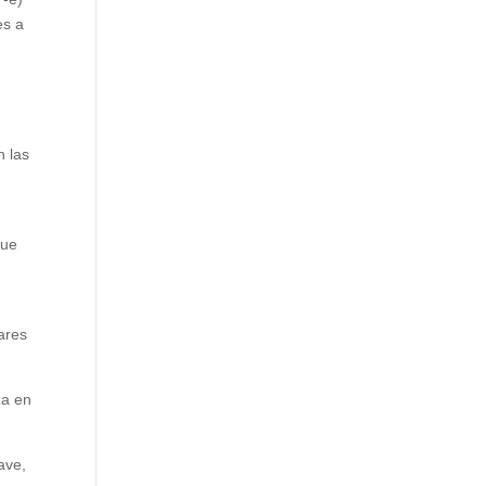
es a
sp
 las
que
ares
za en
ave,