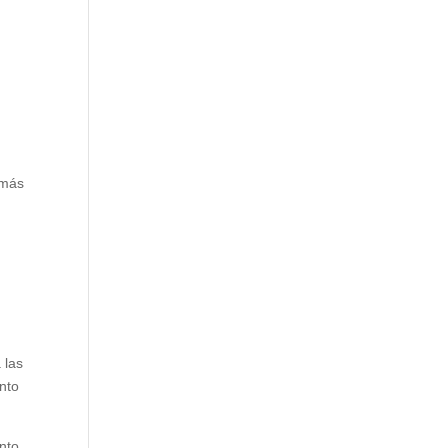
 más
 las
nto
nto