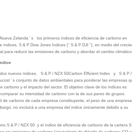
ueva Zelanda ’ s los primeros índices de eficiencia de carbono en
 índices, S & P Dow Jones Indices (“ S & P DJI ”), en medio del crecie
ial para reducir las emisiones de carbono y abordar el cambio climático
índice
os dos nuevos índices, S & P / NZX 50Carbon Efficient Index y S & P /
Trucost ’ s conjunto de datos ambientales para ponderar las empresas q
 carbono y el impacto del sector. El objetivo clave de los índices es
omparar su intensidad de carbono con la de sus pares de grupos
dad de carbono de cada empresa constituyente, el peso de una empresa
mbargo, no excluirá a una empresa del índice únicamente debido a su
bono S & P / NZX 50 y el índice de eficiencia de carbono de la cartera S
os en emisiones de carbono (equivalente de dióxido de carbono: CO