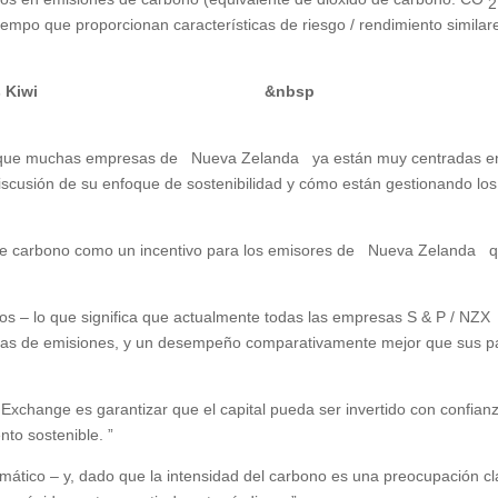
2
tiempo que proporcionan características de riesgo / rendimiento similar
rate para las empresas Kiwi &nb
ce que muchas empresas de Nueva Zelanda ya están muy centradas en
iscusión de su enfoque de sostenibilidad y cómo están gestionando los
a de carbono como un incentivo para los emisores de Nueva Zelanda 
vos – lo que significa que actualmente todas las empresas S & P / NZX
cidas de emisiones, y un desempeño comparativamente mejor que sus p
xchange es garantizar que el capital pueda ser invertido con confian
to sostenible. ”
imático – y, dado que la intensidad del carbono es una preocupación cl