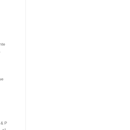
nte
.
ue
 & P
-e)