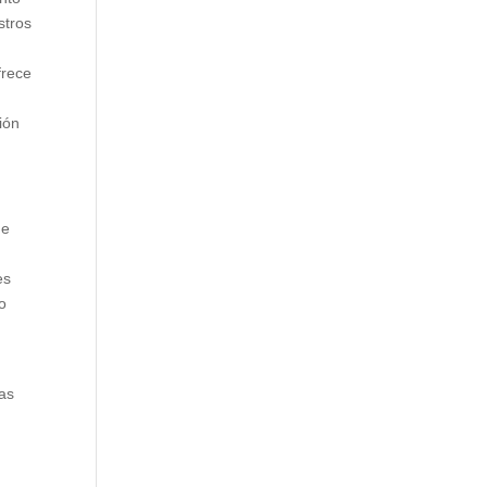
stros
frece
ión
 e
es
o
las