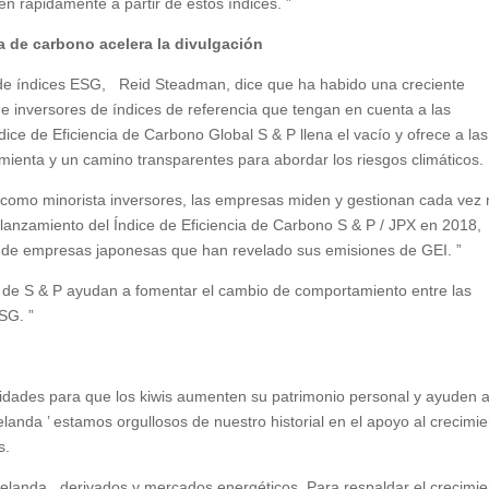
n rápidamente a partir de estos índices. ”
a de carbono acelera la divulgación
al de índices ESG, Reid Steadman, dice que ha habido una creciente
 e inversores de índices de referencia que tengan en cuenta a las
dice de Eficiencia de Carbono Global S & P llena el vacío y ofrece a las
ienta y un camino transparentes para abordar los riesgos climáticos.
al como minorista inversores, las empresas miden y gestionan cada vez
lanzamiento del Índice de Eficiencia de Carbono S & P / JPX en 2018,
 de empresas japonesas que han revelado sus emisiones de GEI. ”
no de S & P ayudan a fomentar el cambio de comportamiento entre las
SG. ”
ades para que los kiwis aumenten su patrimonio personal y ayuden a
da ’ estamos orgullosos de nuestro historial en el apoyo al crecimie
s.
anda , derivados y mercados energéticos. Para respaldar el crecimie