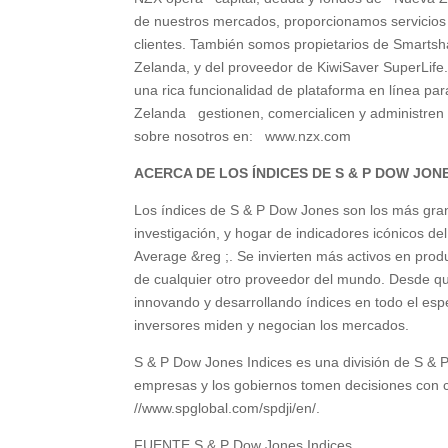
de nuestros mercados, proporcionamos servicios 
clientes. También somos propietarios de Smartsh
Zelanda, y del proveedor de KiwiSaver SuperLife
una rica funcionalidad de plataforma en línea p
Zelanda gestionen, comercialicen y administren 
sobre nosotros en: www.nzx.com
ACERCA DE LOS ÍNDICES DE S & P DOW JON
Los índices de S & P Dow Jones son los más gran
investigación, y hogar de indicadores icónicos d
Average &reg ;. Se invierten más activos en pro
de cualquier otro proveedor del mundo. Desde q
innovando y desarrollando índices en todo el espe
inversores miden y negocian los mercados.
S & P Dow Jones Indices es una división de S & P
empresas y los gobiernos tomen decisiones con c
//www.spglobal.com/spdji/en/.
FUENTE S & P Dow Jones Indices