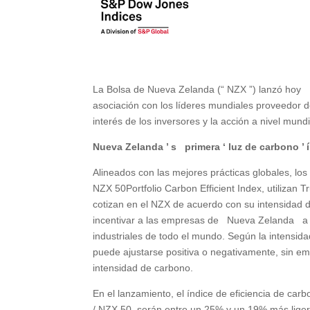
La Bolsa de Nueva Zelanda (“ NZX ”) lanzó hoy N
asociación con los líderes mundiales proveedor de
interés de los inversores y la acción a nivel mund
Nueva Zelanda ’ s primera ‘ luz de carbono ’ 
Alineados con las mejores prácticas globales, l
NZX 50Portfolio Carbon Efficient Index, utilizan 
cotizan en el NZX de acuerdo con su intensidad de
incentivar a las empresas de Nueva Zelanda a c
industriales de todo el mundo. Según la intensi
puede ajustarse positiva o negativamente, sin e
intensidad de carbono.
En el lanzamiento, el índice de eficiencia de car
/ NZX 50 serán entre un 25% y un 19% más liger