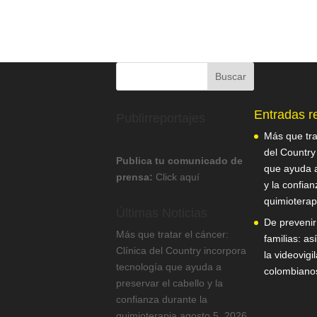
Entradas r
Publirreportajes
Más que trat
del Country
Publica tu comunicado de
que ayuda a
prensa:
Click aquí
y la confian
quimioterap
Últimas Noticias
De prevenir
Más que tratar el cáncer:
familias: a
Clínica del Country incorpora
la videovigi
tecnología que ayuda a
colombiano
preservar el cabello y la
confianza durante la
quimioterapia
agosto 5, 2026