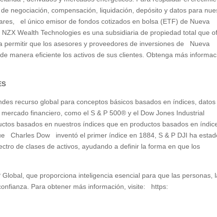
de negociación, compensación, liquidación, depósito y datos para nue
ares, el único emisor de fondos cotizados en bolsa (ETF) de Nueva
. NZX Wealth Technologies es una subsidiaria de propiedad total que o
ara permitir que los asesores y proveedores de inversiones de Nueva
de manera eficiente los activos de sus clientes. Obtenga más informac
ES
des recurso global para conceptos básicos basados en índices, datos
el mercado financiero, como el S & P 500® y el Dow Jones Industrial
ductos basados en nuestros índices que en productos basados en índic
ue Charles Dow inventó el primer índice en 1884, S & P DJI ha estad
ctro de clases de activos, ayudando a definir la forma en que los
 Global, que proporciona inteligencia esencial para que las personas, 
onfianza. Para obtener más información, visite: https: