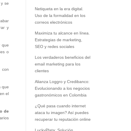
y se
Netiqueta en la era digital.
Uso de la formalidad en los
rabar
correos electrónicos
rar y
Maximiza tu alcance en línea.
Estrategias de marketing,
r que
SEO y redes sociales
ies o
Los verdaderos beneficios del
email marketing para los
r con
clientes
Alianza Loggro y Credibanco:
s que
Evolucionando a los negocios
en el
gastronómicos en Colombia
¿Qué pasa cuando internet
no de
ataca tu imagen? Así puedes
arios
recuperar tu reputación online
LuckyPlata: Solución