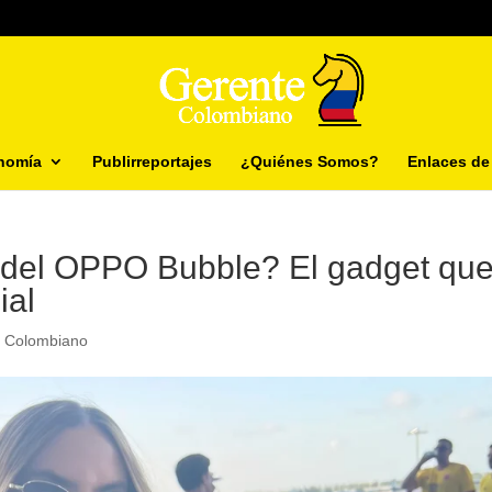
nomía
Publirreportajes
¿Quiénes Somos?
Enlaces de 
 del OPPO Bubble? El gadget qu
ial
e Colombiano