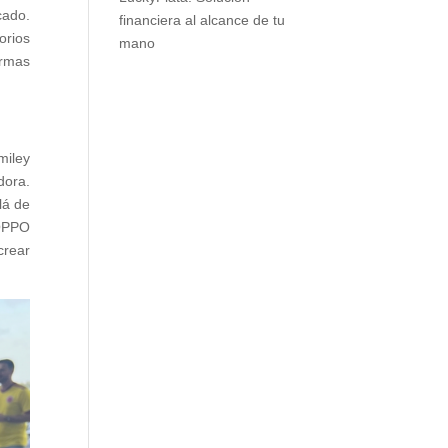
cado.
financiera al alcance de tu
orios
mano
ormas
miley
dora.
lá de
 OPPO
crear