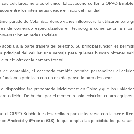
e sus celulares, no eres el único. El accesorio se llama
OPPO Bubble
os entre los internautas desde el inicio del mundial.
imo partido de Colombia, donde varios influencers lo utilizaron para g
ores de contenido especializados en tecnología comenzaron a most
onversación en redes sociales.
opla a la parte trasera del teléfono. Su principal función es permiti
a principal del celular, una ventaja para quienes buscan obtener self
e suele ofrecer la cámara frontal.
de contenido, el accesorio también permite personalizar el celula
a funciones prácticas con un diseño pensado para destacar.
 el dispositivo fue presentado inicialmente en China y que las unidade
era edición. De hecho, por el momento solo existirían cuatro equipos 
que el OPPO Bubble fue desarrollado para integrarse con la
serie Re
onos
Android
y
iPhone (iOS)
, lo que amplía las posibilidades para usu