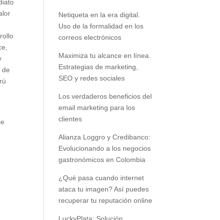
diato
alor
Netiqueta en la era digital.
Uso de la formalidad en los
rollo
correos electrónicos
ce,
Maximiza tu alcance en línea.
y
Estrategias de marketing,
l de
SEO y redes sociales
rú
a
Los verdaderos beneficios del
email marketing para los
clientes
se
Alianza Loggro y Credibanco:
Evolucionando a los negocios
gastronómicos en Colombia
¿Qué pasa cuando internet
ataca tu imagen? Así puedes
recuperar tu reputación online
LuckyPlata: Solución