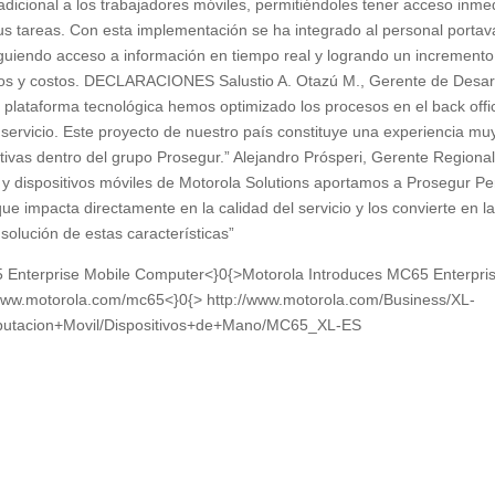
adicional a los trabajadores móviles, permitiéndoles tener acceso inme
sus tareas. Con esta implementación se ha integrado al personal portav
iguiendo acceso a información en tiempo real y logrando un incremento
empos y costos. DECLARACIONES Salustio A. Otazú M., Gerente de Desar
 plataforma tecnológica hemos optimizado los procesos en el back offi
e servicio. Este proyecto de nuestro país constituye una experiencia mu
ativas dentro del grupo Prosegur.” Alejandro Prósperi, Gerente Regiona
 y dispositivos móviles de Motorola Solutions aportamos a Prosegur Pe
ue impacta directamente en la calidad del servicio y los convierte en l
solución de estas características”
Enterprise Mobile Computer<}0{>Motorola Introduces MC65 Enterpri
www.motorola.com/mc65<}0{> http://www.motorola.com/Business/XL-
utacion+Movil/Dispositivos+de+Mano/MC65_XL-ES