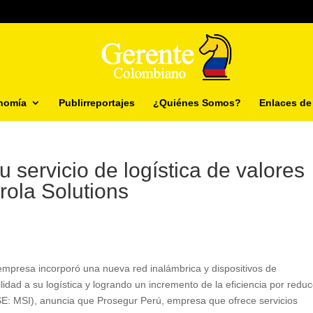
nomía
Publirreportajes
¿Quiénes Somos?
Enlaces de 
u servicio de logística de valores
rola Solutions
mpresa incorporó una nueva red inalámbrica y dispositivos de
dad a su logística y logrando un incremento de la eficiencia por reduc
YSE: MSI), anuncia que Prosegur Perú, empresa que ofrece servicios