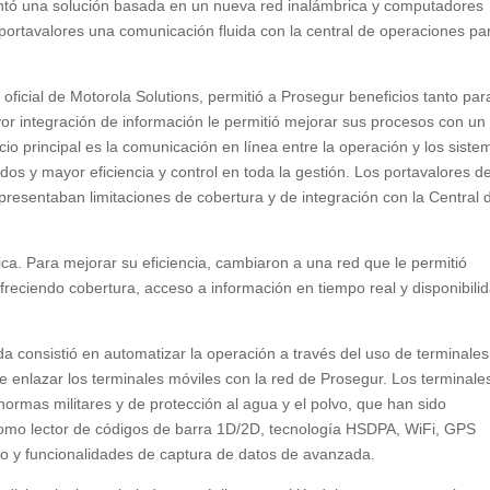
entó una solución basada en un nueva red inalámbrica y computadores
 portavalores una comunicación fluida con la central de operaciones pa
ficial de Motorola Solutions, permitió a Prosegur beneficios tanto par
yor integración de información le permitió mejorar sus procesos con un
io principal es la comunicación en línea entre la operación y los siste
s y mayor eficiencia y control en toda la gestión. Los portavalores d
presentaban limitaciones de cobertura y de integración con la Central 
ca. Para mejorar su eficiencia, cambiaron a una red que le permitió
ofreciendo cobertura, acceso a información en tiempo real y disponibili
nsistió en automatizar la operación a través del uso de terminales
enlazar los terminales móviles con la red de Prosegur. Los terminale
rmas militares y de protección al agua y el polvo, que han sido
mo lector de códigos de barra 1D/2D, tecnología HSDPA, WiFi, GPS
uso y funcionalidades de captura de datos de avanzada.