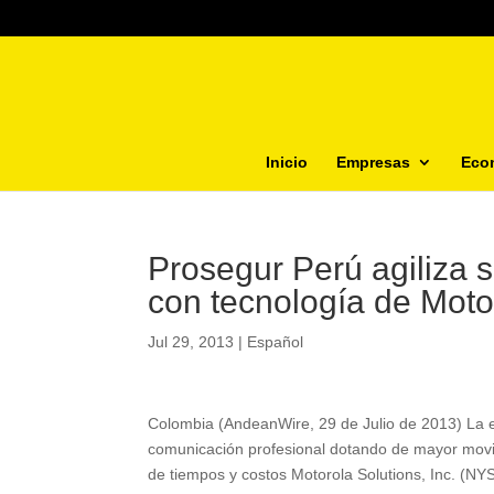
Inicio
Empresas
Eco
Prosegur Perú agiliza s
con tecnología de Moto
Jul 29, 2013
|
Español
Colombia (AndeanWire, 29 de Julio de 2013) La e
comunicación profesional dotando de mayor movili
de tiempos y costos Motorola Solutions, Inc. (N