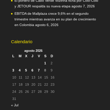
El portero de Cabo Verde Vozinha ficha por Colo-Colo
y JETOUR respalda su nueva etapa
agosto 7, 2026
EBITDA de Mallplaza crece 9,6% en el segundo
trimestre mientras avanza en su plan de crecimiento
en Colombia
agosto 6, 2026
Calendario
agosto 2026
L
M
X
J
V
S
D
1
2
3
4
5
6
7
8
9
10
11
12
13
14
15
16
17
18
19
20
21
22
23
24
25
26
27
28
29
30
31
« Jul