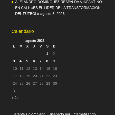
ALEJANDRO DOMÍNGUEZ RESPALDA A INFANTINO
EN CALI: «ES EL LÍDER DE LA TRANSFORMACIÓN
DEL FÚTBOL»
agosto 8, 2026
Calendario
agosto 2026
L
M
X
J
V
S
D
1
2
3
4
5
6
7
8
9
10
11
12
13
14
15
16
17
18
19
20
21
22
23
24
25
26
27
28
29
30
31
« Jul
Gerente Colombiano | Diseñado por:
Internetizando