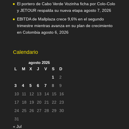
El portero de Cabo Verde Vozinha ficha por Colo-Colo
y JETOUR respalda su nueva etapa
agosto 7, 2026
EBITDA de Mallplaza crece 9,6% en el segundo
trimestre mientras avanza en su plan de crecimiento
en Colombia
agosto 6, 2026
Calendario
agosto 2026
L
M
X
J
V
S
D
1
2
3
4
5
6
7
8
9
10
11
12
13
14
15
16
17
18
19
20
21
22
23
24
25
26
27
28
29
30
31
« Jul