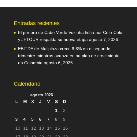
Entradas recientes
El portero de Cabo Verde Vozinha ficha por Colo-Colo
y JETOUR respalda su nueva etapa
agosto 7, 2026
EBITDA de Mallplaza crece 9,6% en el segundo
trimestre mientras avanza en su plan de crecimiento
en Colombia
agosto 6, 2026
Calendario
agosto 2026
L
M
X
J
V
S
D
1
2
3
4
5
6
7
8
9
10
11
12
13
14
15
16