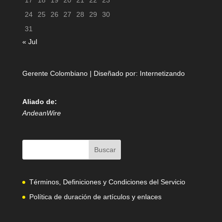
17
18
19
20
21
22
23
24
25
26
27
28
29
30
31
« Jul
Gerente Colombiano | Diseñado por:
Internetizando
Aliado de:
AndeanWire
Términos, Definiciones y Condiciones del Servicio
Política de duración de artículos y enlaces