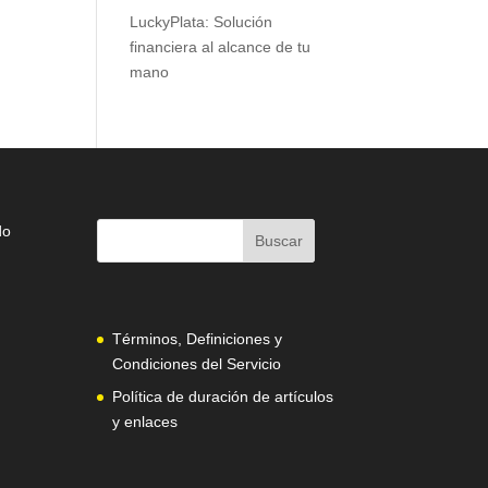
LuckyPlata: Solución
financiera al alcance de tu
mano
do
Términos, Definiciones y
Condiciones del Servicio
Política de duración de artículos
y enlaces