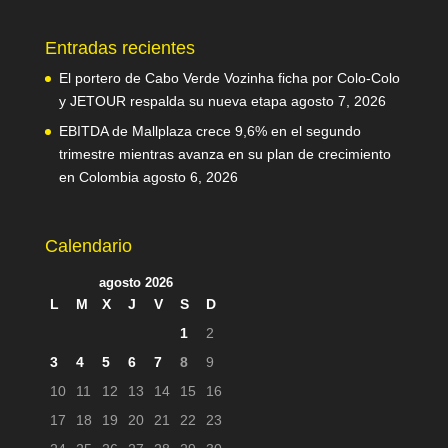
Entradas recientes
El portero de Cabo Verde Vozinha ficha por Colo-Colo
y JETOUR respalda su nueva etapa
agosto 7, 2026
EBITDA de Mallplaza crece 9,6% en el segundo
trimestre mientras avanza en su plan de crecimiento
en Colombia
agosto 6, 2026
Calendario
agosto 2026
L
M
X
J
V
S
D
1
2
3
4
5
6
7
8
9
10
11
12
13
14
15
16
17
18
19
20
21
22
23