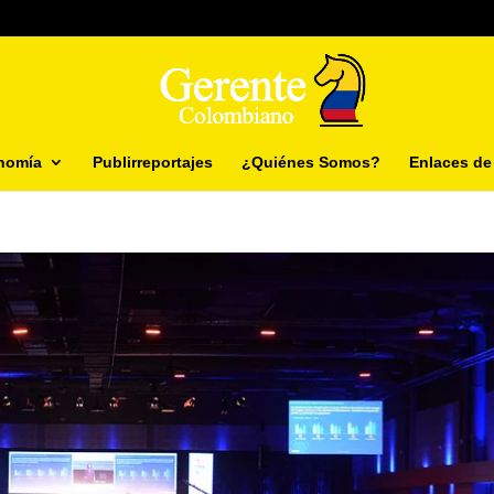
nomía
Publirreportajes
¿Quiénes Somos?
Enlaces de 