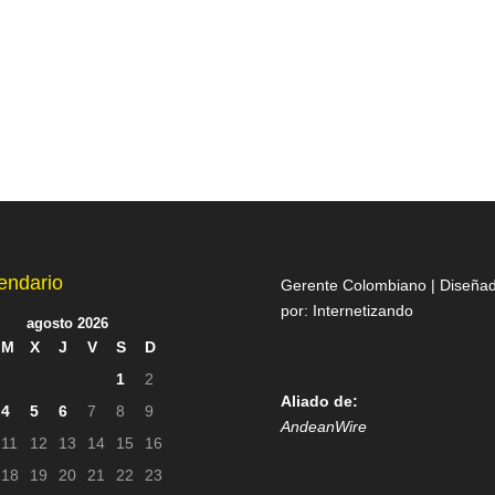
endario
Gerente Colombiano | Diseña
por:
Internetizando
agosto 2026
M
X
J
V
S
D
1
2
Aliado de:
4
5
6
7
8
9
AndeanWire
11
12
13
14
15
16
18
19
20
21
22
23