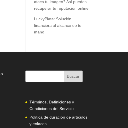
ataca tu imagen? Así puedes
recuperar tu reputación online
LuckyPlata: Solución
financiera al alcance de tu
mano
do
Términos, Definiciones y
Condiciones del Servicio
Política de duración de artículos
y enlaces