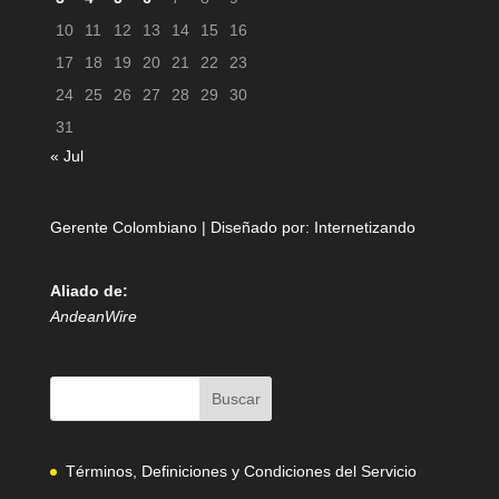
10
11
12
13
14
15
16
17
18
19
20
21
22
23
24
25
26
27
28
29
30
31
« Jul
Gerente Colombiano | Diseñado por:
Internetizando
Aliado de:
AndeanWire
Términos, Definiciones y Condiciones del Servicio