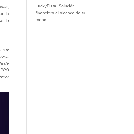
LuckyPlata: Solución
iosa
,
financiera al alcance de tu
an la
mano
ar lo
miley
dora.
lá de
 OPPO
crear