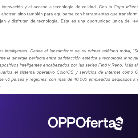
innovación y el acceso a tecnología de calidad. Con la
Copa Mister
 ahorrar, sino también para equiparse con herramientas que transform
an y disfrutan de tecnología. Esta es una oportunidad única de llev
 inteligentes. Desde el lanzamiento de su primer teléfono móvil, “S
la sinergia perfecta entre satisfacción estética y tecnología innova
ositivos inteligentes encabezados por las series Find y Reno. Más al
suarios el sistema operativo ColorOS y servicios de Internet como
e 60 países y regiones, con más de 40.000 empleados dedicados a 
o.