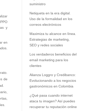
suministro
Netiqueta en la era digital.
lizar
Uso de la formalidad en los
 OPPO
correos electrónicos
ras y
Maximiza tu alcance en línea.
Estrategias de marketing,
ar en
SEO y redes sociales
ados.
Los verdaderos beneficios del
email marketing para los
clientes
rato.
Alianza Loggro y Credibanco:
es de
Evolucionando a los negocios
ad.
gastronómicos en Colombia
ario,
¿Qué pasa cuando internet
rtas,
ataca tu imagen? Así puedes
des.
recuperar tu reputación online