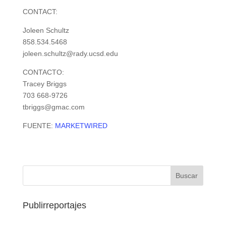
CONTACT:
Joleen Schultz
858.534.5468
joleen.schultz@rady.ucsd.edu
CONTACTO:
Tracey Briggs
703 668-9726
tbriggs@gmac.com
FUENTE:
MARKETWIRED
Publirreportajes