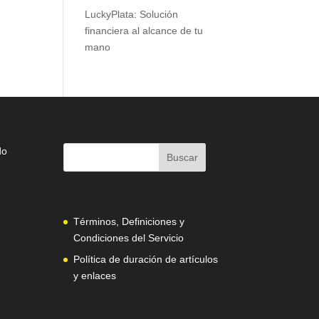
LuckyPlata: Solución
financiera al alcance de tu
mano
do
Términos, Definiciones y
Condiciones del Servicio
Política de duración de artículos
y enlaces