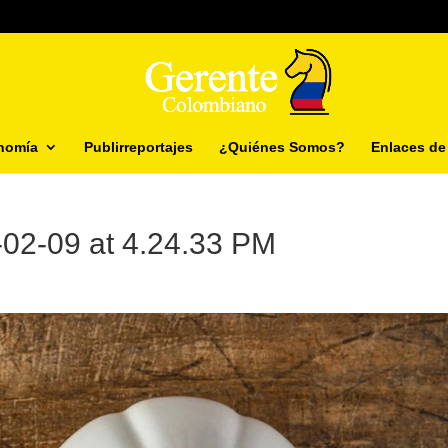
nomía
Publirreportajes
¿Quiénes Somos?
Enlaces de 
02-09 at 4.24.33 PM