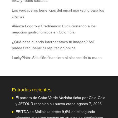
SEO y redes sociales
Los verdaderos beneficios del email marketing para los
clientes
Alianza Loggro y Credibanco: Evolucionando a los
negocios gastronómicos en Colombia
¿Qué pasa cuando internet ataca tu imagen? Así
puedes recuperar tu reputación online
LuckyPlata: Solución financiera al alcance de tu mano
Entradas recientes
El portero de Cabo Verde Vozinha ficha por Colo-Colo
y JETOUR respalda su nueva etapa
agosto 7, 2026
EBITDA de Mallplaza crece 9,6% en el segundo
trimestre mientras avanza en su plan de crecimiento