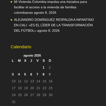
Mi Vivienda Colombia impulsa una iniciativa para
facilitar el acceso a la vivienda de familias
colombianas
agosto 8, 2026
ALEJANDRO DOMÍNGUEZ RESPALDA A INFANTINO
EN CALI: «ES EL LÍDER DE LA TRANSFORMACIÓN
DEL FÚTBOL»
agosto 8, 2026
Calendario
agosto 2026
L
M
X
J
V
S
D
1
2
3
4
5
6
7
8
9
10
11
12
13
14
15
16
17
18
19
20
21
22
23
24
25
26
27
28
29
30
31